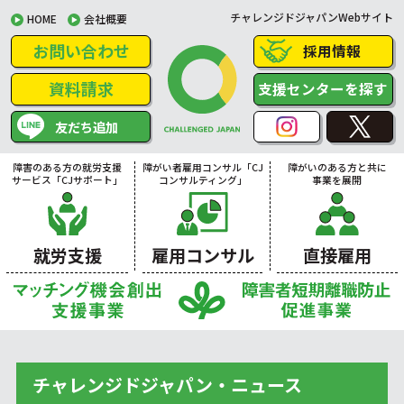
チャレンジドジャパンWebサイト
HOME
会社概要
お問い合わせ
採用情報
資料請求
支援センターを探す
友だち追加
障害のある方の就労支援
障がい者雇用コンサル「CJ
障がいのある方と共に
サービス「CJサポート」
コンサルティング」
事業を展開
就労支援
雇用コンサル
直接雇用
チャレンジドジャパン・ニュース