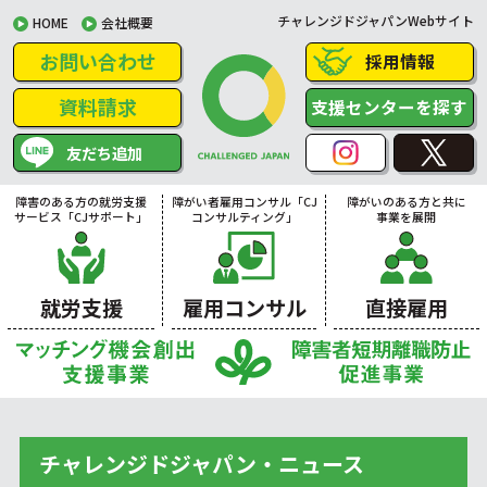
チャレンジドジャパンWebサイト
HOME
会社概要
お問い合わせ
採用情報
資料請求
支援センターを探す
友だち追加
障害のある方の就労支援
障がい者雇用コンサル「CJ
障がいのある方と共に
サービス「CJサポート」
コンサルティング」
事業を展開
就労支援
雇用コンサル
直接雇用
チャレンジドジャパン・ニュース