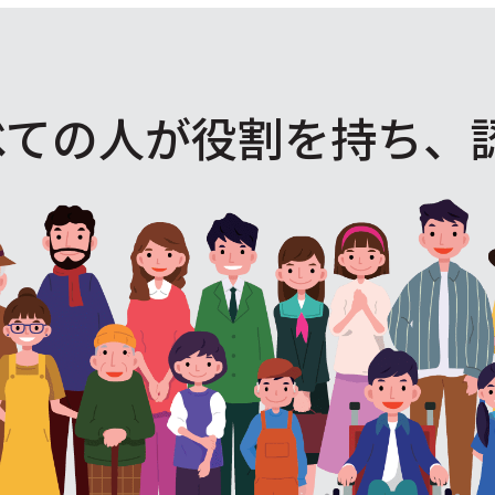
べての人が役割を
持ち、