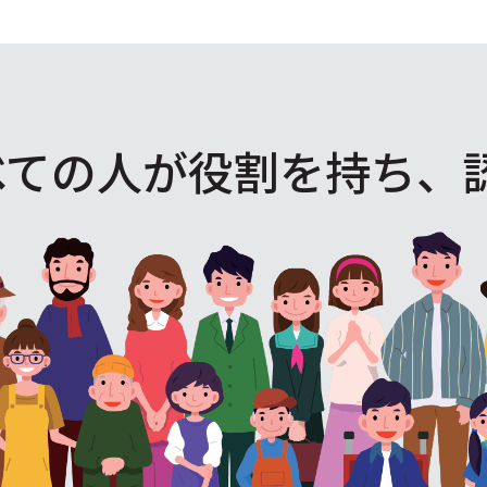
べての人が役割を
持ち、