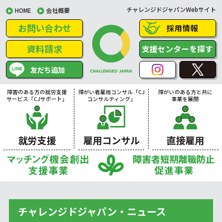
チャレンジドジャパンWebサイト
HOME
会社概要
お問い合わせ
採用情報
資料請求
支援センターを探す
友だち追加
障害のある方の就労支援
障がい者雇用コンサル「CJ
障がいのある方と共に
サービス「CJサポート」
コンサルティング」
事業を展開
就労支援
雇用コンサル
直接雇用
チャレンジドジャパン・ニュース