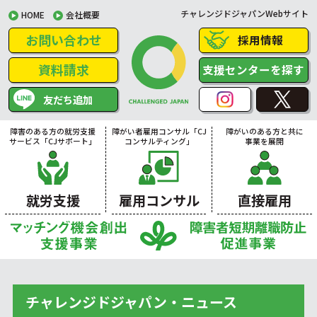
チャレンジドジャパンWebサイト
HOME
会社概要
お問い合わせ
採用情報
資料請求
支援センターを探す
友だち追加
障害のある方の就労支援
障がい者雇用コンサル「CJ
障がいのある方と共に
サービス「CJサポート」
コンサルティング」
事業を展開
就労支援
雇用コンサル
直接雇用
チャレンジドジャパン・ニュース