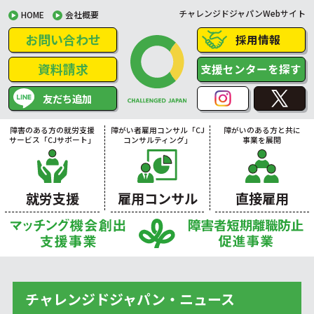
チャレンジドジャパンWebサイト
HOME
会社概要
お問い合わせ
採用情報
資料請求
支援センターを探す
友だち追加
障害のある方の就労支援
障がい者雇用コンサル「CJ
障がいのある方と共に
サービス「CJサポート」
コンサルティング」
事業を展開
就労支援
雇用コンサル
直接雇用
チャレンジドジャパン・ニュース