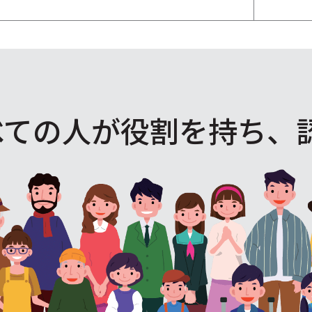
べての人が役割を
持ち、