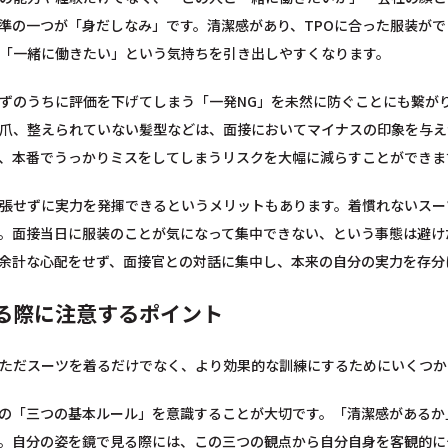
準の一つが「身だしなみ」です。清潔感があり、TPOに合った服装が
「一緒に働きたい」という気持ちを引き出しやすくなります。
ずのうちに評価を下げてしまう「一発NG」を未然に防ぐことにも繋が
爪、整えられていない髪型などは、面接においてマイナスの印象を与え
、本番でうっかりミスをしてしまうリスクを大幅に減らすことができま
張せずに実力を発揮できるというメリットもあります。着慣れないスー
。面接当日に服装のことが気になって集中できない、という事態は避け
余計な心配をせず、面接官との対話に集中し、本来の自分の実力を存分
る際に注意するポイント
ただスーツを着るだけでなく、より効果的な訓練にするためにいくつか
の「三つの基本ルール」を意識することが大切です。「清潔感があるか
。自分の姿を鏡で見る際には、この三つの観点から自分自身を客観的に