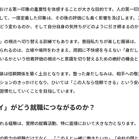
おける第一印象の重要性を体感することが大きな目的です。人の第一印
して、一度定着した印象は、その後の評価にも長く影響を及ぼします。
どう変わるのか、そして自分自身の気持ちがどのように引き締まるのか
」の視点へ切り替える訓練でもあります。普段私たちが楽しむ服装は、
られるのは、立場や場所をわきまえ、周囲に不快感を与えない「身だし
いるかという他者評価の視点へと意識を切り替えるための絶好の機会と
装は信頼関係を築く土台となります。整った身だしなみは、相手への敬
ションのきっかけとなり、ひいては「この人なら信頼できる」という安
習慣化していくことを目指しています。
イ」がどう就職につながるのか？
れる経験は、実際の就職活動、特に面接において大きな力となります。
の能力や経験だけでなく、「この人と一緒に働きたいか」「会社の顔と