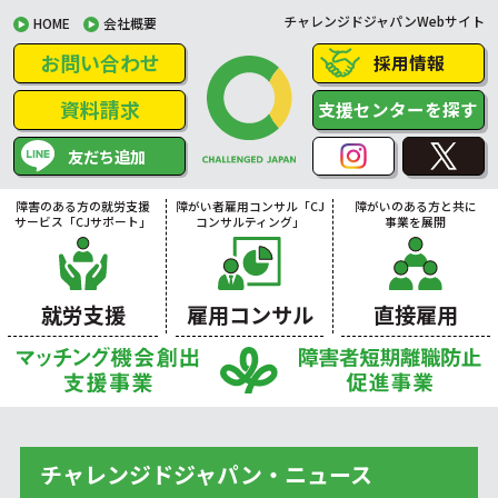
チャレンジドジャパンWebサイト
HOME
会社概要
お問い合わせ
採用情報
資料請求
支援センターを探す
友だち追加
障害のある方の就労支援
障がい者雇用コンサル「CJ
障がいのある方と共に
サービス「CJサポート」
コンサルティング」
事業を展開
就労支援
雇用コンサル
直接雇用
チャレンジドジャパン・ニュース