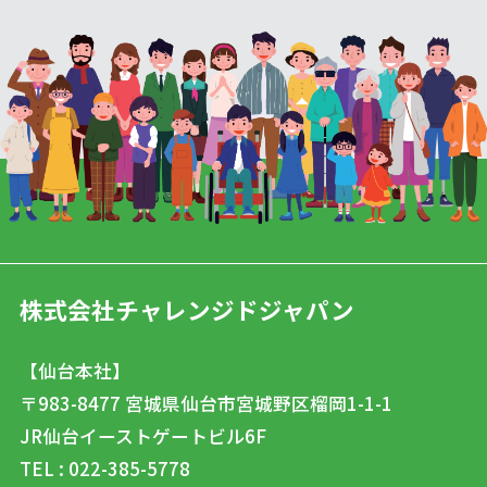
株式会社チャレンジドジャパン
【仙台本社】
〒983-8477
宮城県仙台市宮城野区榴岡1-1-1
JR仙台イーストゲートビル6F
TEL : 022-385-5778