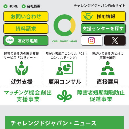
チャレンジドジャパンWebサイト
HOME
会社概要
お問い合わせ
採用情報
資料請求
支援センターを探す
友だち追加
障害のある方の就労支援
障がい者雇用コンサル「CJ
障がいのある方と共に
サービス「CJサポート」
コンサルティング」
事業を展開
就労支援
雇用コンサル
直接雇用
チャレンジドジャパン・ニュース