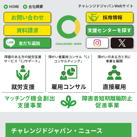
チャレンジドジャパンWebサイト
HOME
会社概要
お問い合わせ
採用情報
資料請求
支援センターを探す
友だち追加
障害のある方の就労支援
障がい者雇用コンサル「CJ
障がいのある方と共に
サービス「CJサポート」
コンサルティング」
事業を展開
就労支援
雇用コンサル
直接雇用
チャレンジドジャパン・ニュース