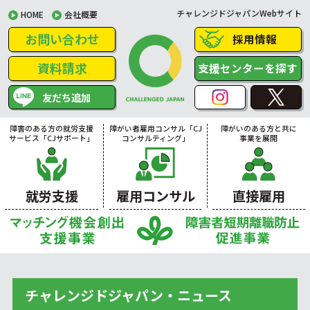
チャレンジドジャパンWebサイト
HOME
会社概要
お問い合わせ
採用情報
資料請求
支援センターを探す
友だち追加
障害のある方の就労支援
障がい者雇用コンサル「CJ
障がいのある方と共に
サービス「CJサポート」
コンサルティング」
事業を展開
就労支援
雇用コンサル
直接雇用
チャレンジドジャパン・ニュース