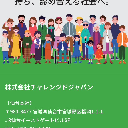
持ち、認め合える社会へ。
株式会社チャレンジドジャパン
【仙台本社】
〒983-8477
宮城県仙台市宮城野区榴岡1-1-1
JR仙台イーストゲートビル6F