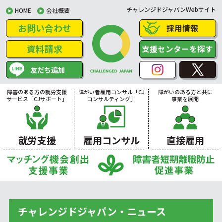
チャレンジドジャパンWebサイト
HOME
会社概要
お問い合わせ
採用情報
資料請求
支援センターを探す
友だち追加
障害のある方の就労支援
障がい者雇用コンサル「CJ
障がいのある方と共に
サービス「CJサポート」
コンサルティング」
事業を展開
就労支援
雇用コンサル
直接雇用
チャレンジドジャパン・ニュース