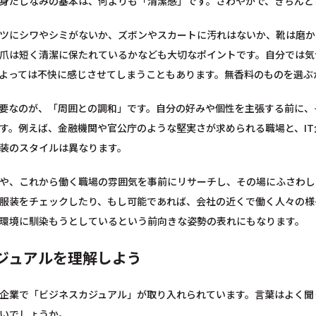
身だしなみの基本は、何よりも「清潔感」です。さわやかで、きちんと
ツにシワやシミがないか、ズボンやスカートに汚れはないか、靴は磨か
爪は短く清潔に保たれているかなども大切なポイントです。自分では気
よっては不快に感じさせてしまうこともあります。無香料のものを選ぶ
要なのが、「周囲との調和」です。自分の好みや個性を主張する前に、
す。例えば、金融機関や官公庁のような堅実さが求められる職場と、I
装のスタイルは異なります。
や、これから働く職場の雰囲気を事前にリサーチし、その場にふさわし
服装をチェックしたり、もし可能であれば、会社の近くで働く人々の様
環境に馴染もうとしているという前向きな姿勢の表れにもなります。
ジュアルを理解しよう
企業で「ビジネスカジュアル」が取り入れられています。言葉はよく聞
いでしょうか。