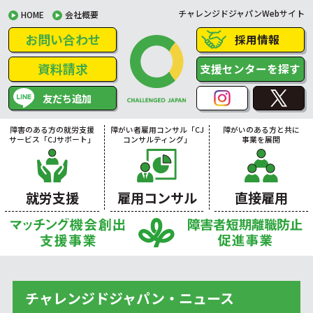
チャレンジドジャパンWebサイト
HOME
会社概要
お問い合わせ
採用情報
資料請求
支援センターを探す
友だち追加
障害のある方の就労支援
障がい者雇用コンサル「CJ
障がいのある方と共に
サービス「CJサポート」
コンサルティング」
事業を展開
就労支援
雇用コンサル
直接雇用
チャレンジドジャパン・ニュース