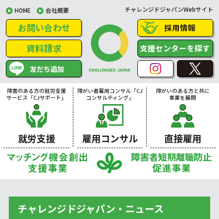
チャレンジドジャパンWebサイト
HOME
会社概要
お問い合わせ
採用情報
資料請求
支援センターを探す
友だち追加
障害のある方の就労支援
障がい者雇用コンサル「CJ
障がいのある方と共に
サービス「CJサポート」
コンサルティング」
事業を展開
就労支援
雇用コンサル
直接雇用
チャレンジドジャパン・ニュース