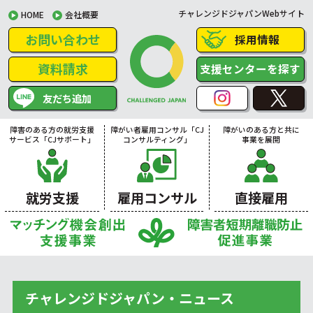
チャレンジドジャパンWebサイト
HOME
会社概要
お問い合わせ
採用情報
資料請求
支援センターを探す
友だち追加
障害のある方の就労支援
障がい者雇用コンサル「CJ
障がいのある方と共に
サービス「CJサポート」
コンサルティング」
事業を展開
就労支援
雇用コンサル
直接雇用
チャレンジドジャパン・ニュース