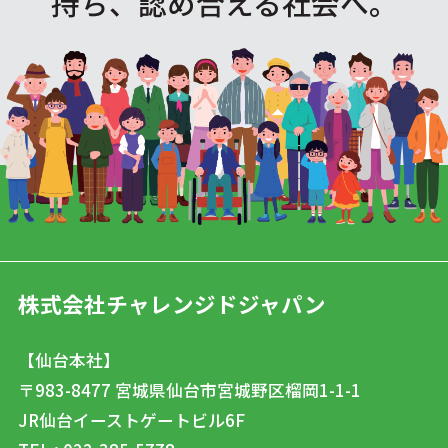
持ち、認め合える社会へ。
株式会社チャレンジドジャパン
【仙台本社】
〒983-8477
宮城県仙台市宮城野区榴岡1-1-1
JR仙台イーストゲートビル6F