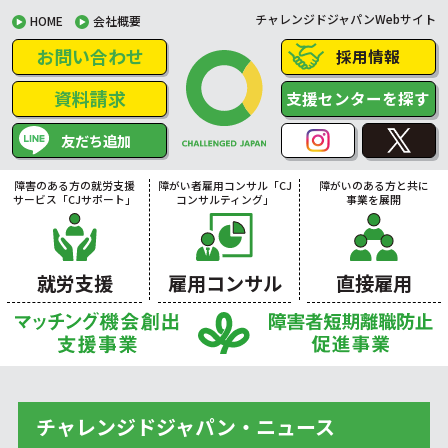
チャレンジドジャパンWebサイト
HOME
会社概要
お問い合わせ
採用情報
資料請求
支援センターを探す
友だち追加
障害のある方の就労支援
障がい者雇用コンサル「CJ
障がいのある方と共に
サービス「CJサポート」
コンサルティング」
事業を展開
就労支援
雇用コンサル
直接雇用
チャレンジドジャパン・ニュース