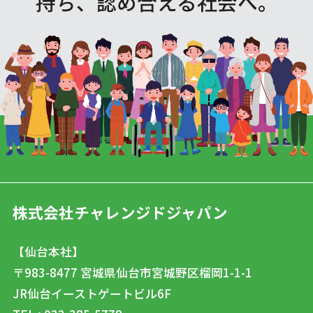
持ち、認め合える社会へ。
株式会社チャレンジドジャパン
【仙台本社】
〒983-8477
宮城県仙台市宮城野区榴岡1-1-1
JR仙台イーストゲートビル6F