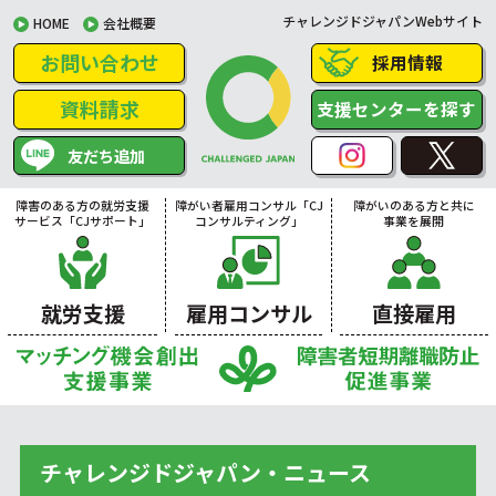
チャレンジドジャパンWebサイト
HOME
会社概要
お問い合わせ
採用情報
資料請求
支援センターを探す
友だち追加
障害のある方の就労支援
障がい者雇用コンサル「CJ
障がいのある方と共に
サービス「CJサポート」
コンサルティング」
事業を展開
就労支援
雇用コンサル
直接雇用
チャレンジドジャパン・ニュース