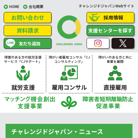
チャレンジドジャパンWebサイト
HOME
会社概要
お問い合わせ
採用情報
資料請求
支援センターを探す
友だち追加
障害のある方の就労支援
障がい者雇用コンサル「CJ
障がいのある方と共に
サービス「CJサポート」
コンサルティング」
事業を展開
就労支援
雇用コンサル
直接雇用
チャレンジドジャパン・ニュース