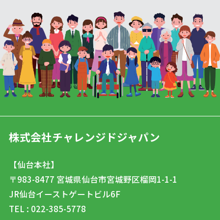
株式会社チャレンジドジャパン
【仙台本社】
〒983-8477
宮城県仙台市宮城野区榴岡1-1-1
JR仙台イーストゲートビル6F
TEL : 022-385-5778