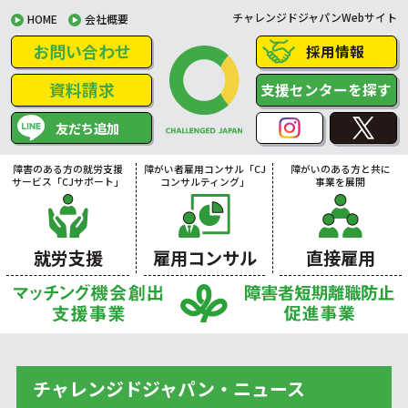
チャレンジドジャパンWebサイト
HOME
会社概要
お問い合わせ
採用情報
資料請求
支援センターを探す
友だち追加
障害のある方の就労支援
障がい者雇用コンサル「CJ
障がいのある方と共に
サービス「CJサポート」
コンサルティング」
事業を展開
就労支援
雇用コンサル
直接雇用
チャレンジドジャパン・ニュース