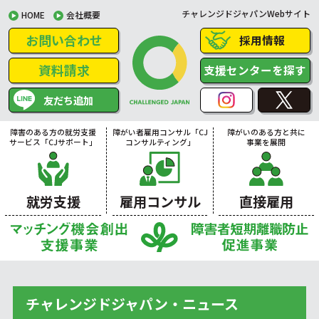
チャレンジドジャパンWebサイト
HOME
会社概要
お問い合わせ
採用情報
資料請求
支援センターを探す
友だち追加
障害のある方の就労支援
障がい者雇用コンサル「CJ
障がいのある方と共に
サービス「CJサポート」
コンサルティング」
事業を展開
就労支援
雇用コンサル
直接雇用
チャレンジドジャパン・ニュース