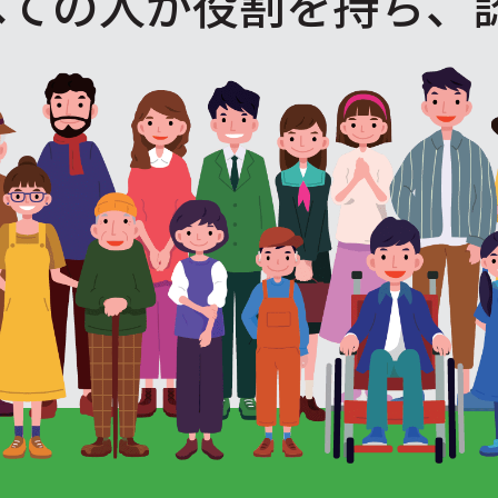
べての人が役割を
持ち、