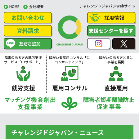
チャレンジドジャパンWebサイト
HOME
会社概要
お問い合わせ
採用情報
資料請求
支援センターを探す
友だち追加
障害のある方の就労支援
障がい者雇用コンサル「CJ
障がいのある方と共に
サービス「CJサポート」
コンサルティング」
事業を展開
就労支援
雇用コンサル
直接雇用
チャレンジドジャパン・ニュース