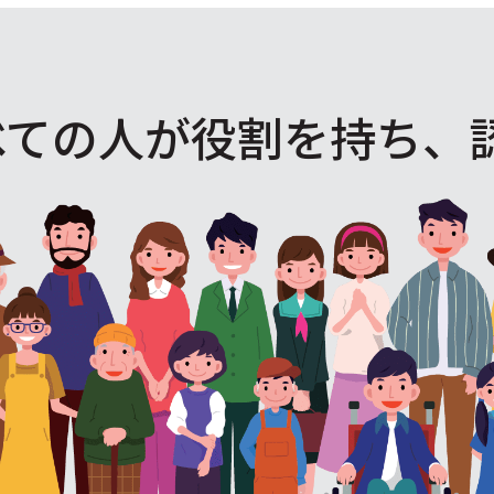
べての人が役割を
持ち、