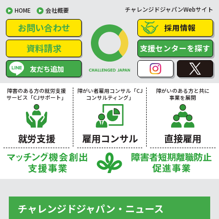
チャレンジドジャパンWebサイト
HOME
会社概要
お問い合わせ
採用情報
資料請求
支援センターを探す
友だち追加
障害のある方の就労支援
障がい者雇用コンサル「CJ
障がいのある方と共に
サービス「CJサポート」
コンサルティング」
事業を展開
就労支援
雇用コンサル
直接雇用
チャレンジドジャパン・ニュース