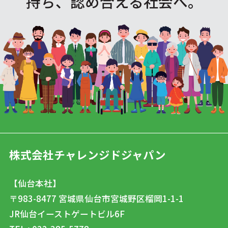
持ち、認め合える社会へ。
株式会社チャレンジドジャパン
【仙台本社】
〒983-8477
宮城県仙台市宮城野区榴岡1-1-1
JR仙台イーストゲートビル6F