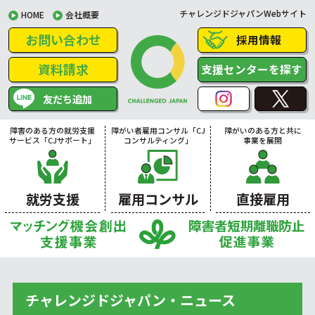
チャレンジドジャパンWebサイト
HOME
会社概要
お問い合わせ
採用情報
資料請求
支援センターを探す
友だち追加
障害のある方の就労支援
障がい者雇用コンサル「CJ
障がいのある方と共に
サービス「CJサポート」
コンサルティング」
事業を展開
就労支援
雇用コンサル
直接雇用
チャレンジドジャパン・ニュース