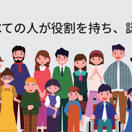
べての人が役割を
持ち、