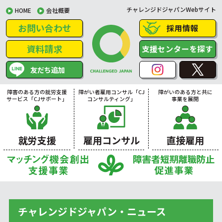
チャレンジドジャパンWebサイト
HOME
会社概要
お問い合わせ
採用情報
資料請求
支援センターを探す
友だち追加
障害のある方の就労支援
障がい者雇用コンサル「CJ
障がいのある方と共に
サービス「CJサポート」
コンサルティング」
事業を展開
就労支援
雇用コンサル
直接雇用
チャレンジドジャパン・ニュース