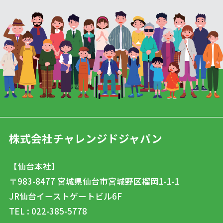
株式会社チャレンジドジャパン
【仙台本社】
〒983-8477
宮城県仙台市宮城野区榴岡1-1-1
JR仙台イーストゲートビル6F
TEL : 022-385-5778