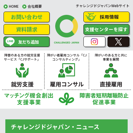
チャレンジドジャパンWebサイト
HOME
会社概要
お問い合わせ
採用情報
資料請求
支援センターを探す
友だち追加
障害のある方の就労支援
障がい者雇用コンサル「CJ
障がいのある方と共に
サービス「CJサポート」
コンサルティング」
事業を展開
就労支援
雇用コンサル
直接雇用
チャレンジドジャパン・ニュース