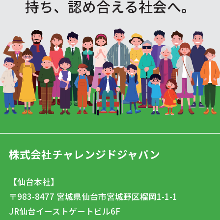
持ち、認め合える社会へ。
株式会社チャレンジドジャパン
【仙台本社】
〒983-8477
宮城県仙台市宮城野区榴岡1-1-1
JR仙台イーストゲートビル6F