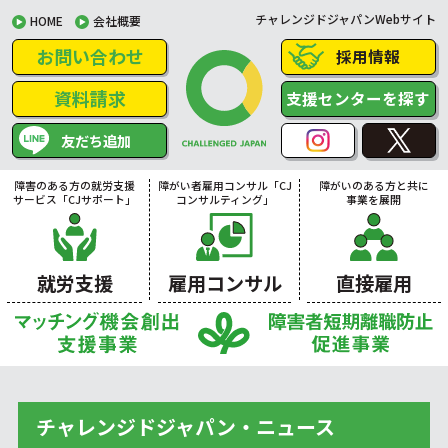
チャレンジドジャパンWebサイト
HOME
会社概要
お問い合わせ
採用情報
資料請求
支援センターを探す
友だち追加
障害のある方の就労支援
障がい者雇用コンサル「CJ
障がいのある方と共に
サービス「CJサポート」
コンサルティング」
事業を展開
就労支援
雇用コンサル
直接雇用
チャレンジドジャパン・ニュース