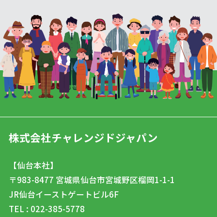
株式会社チャレンジドジャパン
【仙台本社】
〒983-8477
宮城県仙台市宮城野区榴岡1-1-1
JR仙台イーストゲートビル6F
TEL : 022-385-5778