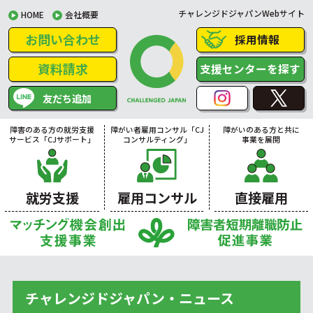
チャレンジドジャパンWebサイト
HOME
会社概要
お問い合わせ
採用情報
資料請求
支援センターを探す
友だち追加
障害のある方の就労支援
障がい者雇用コンサル「CJ
障がいのある方と共に
サービス「CJサポート」
コンサルティング」
事業を展開
就労支援
雇用コンサル
直接雇用
チャレンジドジャパン・ニュース