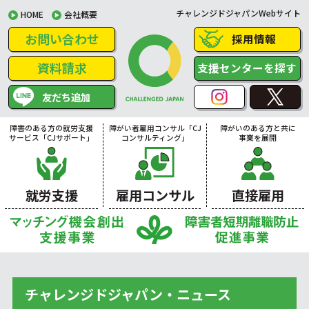
チャレンジドジャパンWebサイト
HOME
会社概要
お問い合わせ
採用情報
資料請求
支援センターを探す
友だち追加
障害のある方の就労支援
障がい者雇用コンサル「CJ
障がいのある方と共に
サービス「CJサポート」
コンサルティング」
事業を展開
就労支援
雇用コンサル
直接雇用
チャレンジドジャパン・ニュース