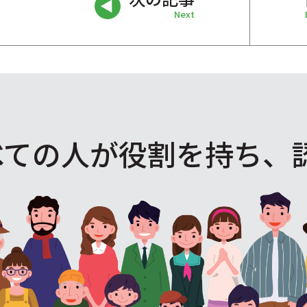
Next
べての人が役割を
持ち、