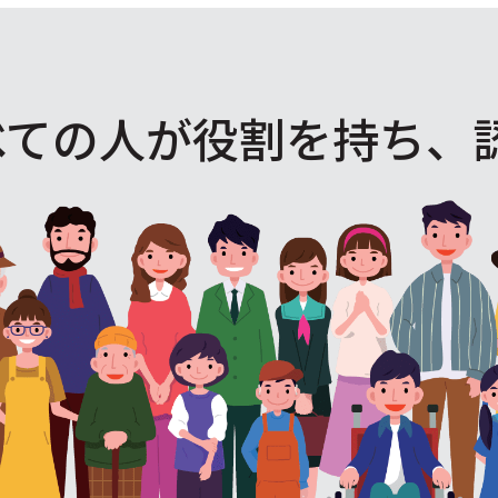
べての人が役割を
持ち、