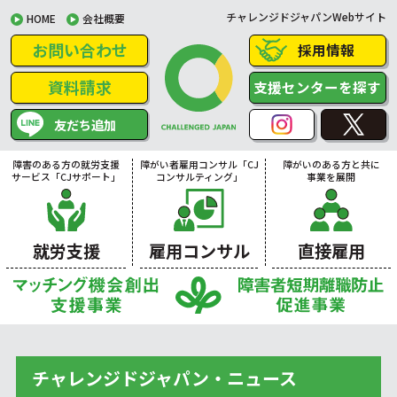
チャレンジドジャパンWebサイト
HOME
会社概要
お問い合わせ
採用情報
資料請求
支援センターを探す
友だち追加
障害のある方の就労支援
障がい者雇用コンサル「CJ
障がいのある方と共に
サービス「CJサポート」
コンサルティング」
事業を展開
就労支援
雇用コンサル
直接雇用
チャレンジドジャパン・ニュース