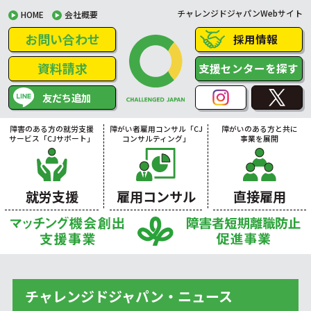
チャレンジドジャパンWebサイト
HOME
会社概要
お問い合わせ
採用情報
資料請求
支援センターを探す
友だち追加
障害のある方の就労支援
障がい者雇用コンサル「CJ
障がいのある方と共に
サービス「CJサポート」
コンサルティング」
事業を展開
就労支援
雇用コンサル
直接雇用
チャレンジドジャパン・ニュース