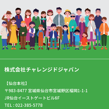
株式会社チャレンジドジャパン
【仙台本社】
〒983-8477
宮城県仙台市宮城野区榴岡1-1-1
JR仙台イーストゲートビル6F
TEL : 022-385-5778