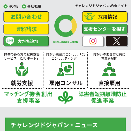
チャレンジドジャパンWebサイト
HOME
会社概要
お問い合わせ
採用情報
資料請求
支援センターを探す
友だち追加
障害のある方の就労支援
障がい者雇用コンサル「CJ
障がいのある方と共に
サービス「CJサポート」
コンサルティング」
事業を展開
就労支援
雇用コンサル
直接雇用
チャレンジドジャパン・ニュース