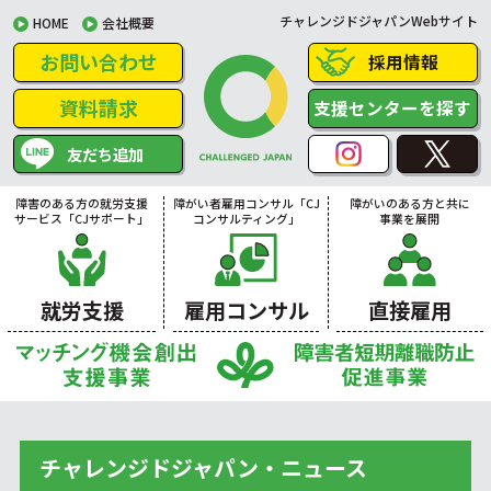
チャレンジドジャパンWebサイト
HOME
会社概要
お問い合わせ
採用情報
資料請求
支援センターを探す
友だち追加
障害のある方の就労支援
障がい者雇用コンサル「CJ
障がいのある方と共に
サービス「CJサポート」
コンサルティング」
事業を展開
就労支援
雇用コンサル
直接雇用
チャレンジドジャパン・ニュース