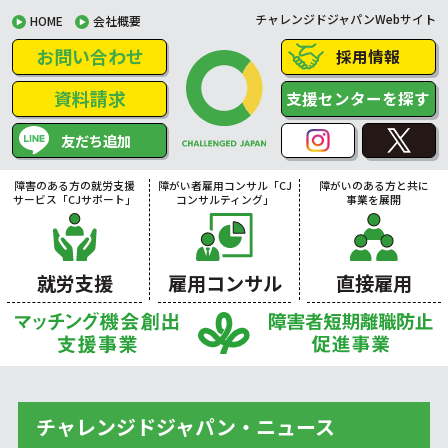
チャレンジドジャパンWebサイト
HOME
会社概要
お問い合わせ
採用情報
資料請求
支援センターを探す
友だち追加
障害のある方の就労支援
障がい者雇用コンサル「CJ
障がいのある方と共に
サービス「CJサポート」
コンサルティング」
事業を展開
就労支援
雇用コンサル
直接雇用
チャレンジドジャパン・ニュース