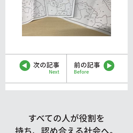
次の記事
前の記事
Next
Before
すべての人が役割を
持ち、認め合える社会へ。