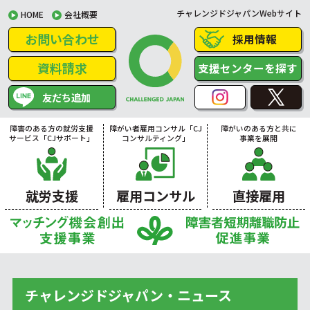
チャレンジドジャパンWebサイト
HOME
会社概要
お問い合わせ
採用情報
資料請求
支援センターを探す
友だち追加
障害のある方の就労支援
障がい者雇用コンサル「CJ
障がいのある方と共に
サービス「CJサポート」
コンサルティング」
事業を展開
就労支援
雇用コンサル
直接雇用
チャレンジドジャパン・ニュース