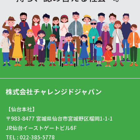
株式会社チャレンジドジャパン
【仙台本社】
〒983-8477
宮城県仙台市宮城野区榴岡1-1-1
JR仙台イーストゲートビル6F
TEL : 022-385-5778