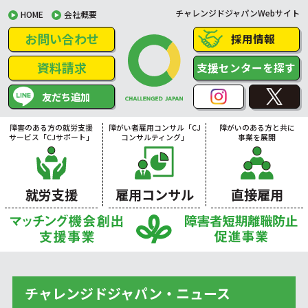
チャレンジドジャパンWebサイト
HOME
会社概要
お問い合わせ
採用情報
資料請求
支援センターを探す
友だち追加
障害のある方の就労支援
障がい者雇用コンサル「CJ
障がいのある方と共に
サービス「CJサポート」
コンサルティング」
事業を展開
就労支援
雇用コンサル
直接雇用
チャレンジドジャパン・ニュース