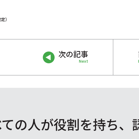
確定）
次の記事
Next
べての人が役割を
持ち、