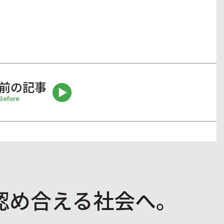
前の記事
Before
認め合える社会へ。