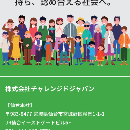
持ち、認め合える社会へ。
株式会社チャレンジドジャパン
【仙台本社】
〒983-8477
宮城県仙台市宮城野区榴岡1-1-1
JR仙台イーストゲートビル6F