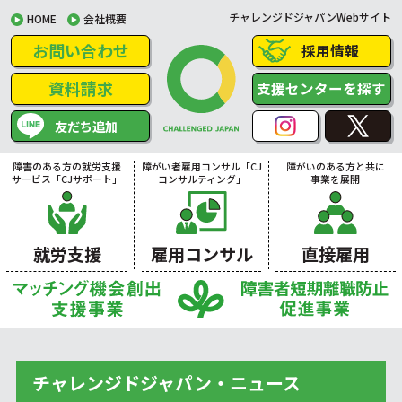
チャレンジドジャパンWebサイト
HOME
会社概要
お問い合わせ
採用情報
資料請求
支援センターを探す
友だち追加
障害のある方の就労支援
障がい者雇用コンサル「CJ
障がいのある方と共に
サービス「CJサポート」
コンサルティング」
事業を展開
就労支援
雇用コンサル
直接雇用
チャレンジドジャパン・ニュース