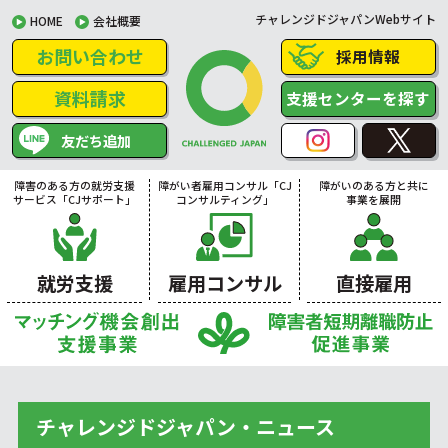
チャレンジドジャパンWebサイト
HOME
会社概要
お問い合わせ
採用情報
資料請求
支援センターを探す
友だち追加
障害のある方の就労支援
障がい者雇用コンサル「CJ
障がいのある方と共に
サービス「CJサポート」
コンサルティング」
事業を展開
就労支援
雇用コンサル
直接雇用
チャレンジドジャパン・ニュース