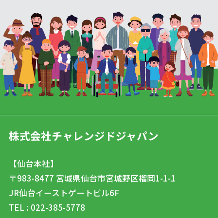
株式会社チャレンジドジャパン
【仙台本社】
〒983-8477
宮城県仙台市宮城野区榴岡1-1-1
JR仙台イーストゲートビル6F
TEL : 022-385-5778