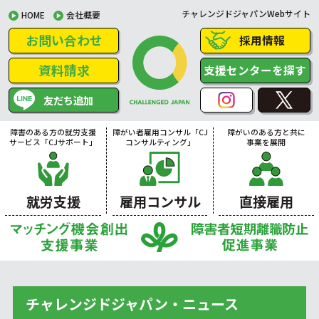
チャレンジドジャパンWebサイト
HOME
会社概要
お問い合わせ
採用情報
資料請求
支援センターを探す
友だち追加
障害のある方の就労支援
障がい者雇用コンサル「CJ
障がいのある方と共に
サービス「CJサポート」
コンサルティング」
事業を展開
就労支援
雇用コンサル
直接雇用
チャレンジドジャパン・ニュース