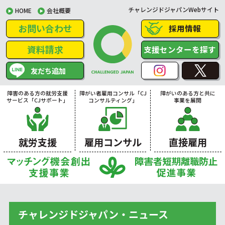
チャレンジドジャパンWebサイト
HOME
会社概要
お問い合わせ
採用情報
資料請求
支援センターを探す
友だち追加
障害のある方の就労支援
障がい者雇用コンサル「CJ
障がいのある方と共に
サービス「CJサポート」
コンサルティング」
事業を展開
就労支援
雇用コンサル
直接雇用
チャレンジドジャパン・ニュース