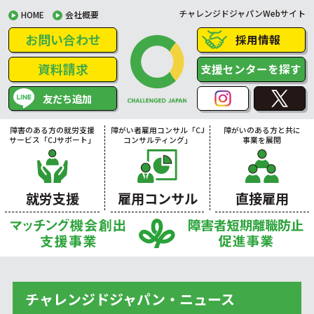
チャレンジドジャパンWebサイト
HOME
会社概要
お問い合わせ
採用情報
資料請求
支援センターを探す
友だち追加
障害のある方の就労支援
障がい者雇用コンサル「CJ
障がいのある方と共に
サービス「CJサポート」
コンサルティング」
事業を展開
就労支援
雇用コンサル
直接雇用
チャレンジドジャパン・ニュース