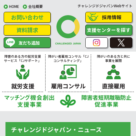
チャレンジドジャパンWebサイト
HOME
会社概要
お問い合わせ
採用情報
資料請求
支援センターを探す
友だち追加
障害のある方の就労支援
障がい者雇用コンサル「CJ
障がいのある方と共に
サービス「CJサポート」
コンサルティング」
事業を展開
就労支援
雇用コンサル
直接雇用
チャレンジドジャパン・ニュース