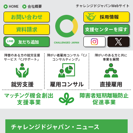
チャレンジドジャパンWebサイト
HOME
会社概要
お問い合わせ
採用情報
資料請求
支援センターを探す
友だち追加
障害のある方の就労支援
障がい者雇用コンサル「CJ
障がいのある方と共に
サービス「CJサポート」
コンサルティング」
事業を展開
就労支援
雇用コンサル
直接雇用
チャレンジドジャパン・ニュース